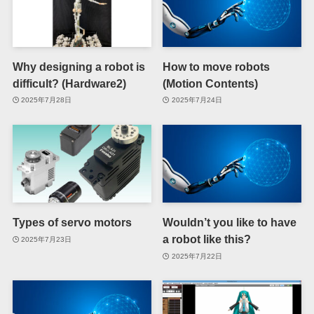
Why designing a robot is
How to move robots
difficult? (Hardware2)
(Motion Contents)
2025年7月28日
2025年7月24日
Types of servo motors
Wouldn’t you like to have
a robot like this?
2025年7月23日
2025年7月22日