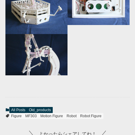
All Posts
Old_products
Figure
MF303
Motion Figure
Robot
Robot Figure
よかったらシェアしてね！