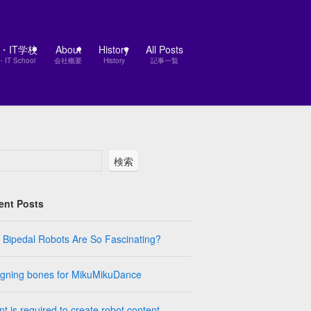
D・IT学校
About
History
All Posts
・IT School
会社概要
History
記事一覧
検索
ent Posts
Bipedal Robots Are So Fascinating?
igning bones for MikuMikuDance
nt is required to create robot content.