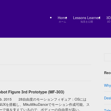
Home
Lessons Learned
3
ホーム
知見を公開
3D
Rec
Why 
bot Figure 3rd Prototype (MF-303)
Des
eb. 2015 28自由度のモーションフィギュア：OSには
INUXを搭載し、MikuMikuDanceでモーション作成可能。ス
ーで体を支えているので、ボディーの自由度が高い。
Tale