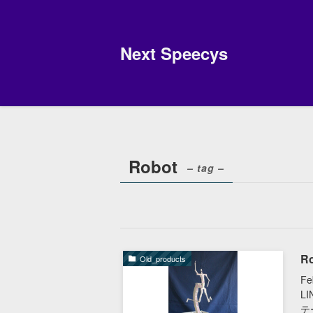
Next Speecys
Robot
– tag –
Ro
Old_products
F
L
テ