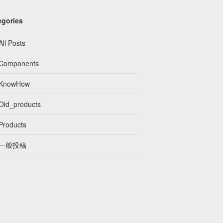
egories
All Posts
Components
KnowHow
Old_products
Products
一般投稿