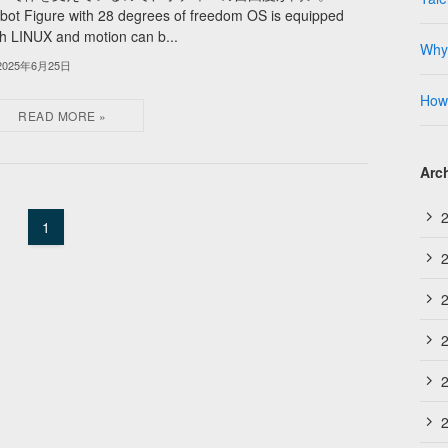
bot Figure with 28 degrees of freedom OS is equipped
th LINUX and motion can b...
Why 
2025年6月25日
How 
Arc
1