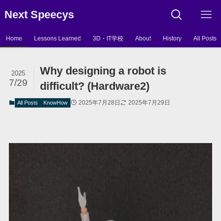
Next Speecys
Home
Lessons Learned
3D・IT学校
About
History
All Posts
Why designing a robot is
2025
7/29
difficult? (Hardware2)
2025年7月28日
2025年7月29日
All Posts
KnowHow