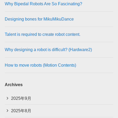
v
Why Bipedal Robots Are So Fascinating?
e
:
Designing bones for MikuMikuDance
Talent is required to create robot content.
Why designing a robot is difficult? (Hardware2)
How to move robots (Motion Contents)
Archives
2025年9月
2025年8月