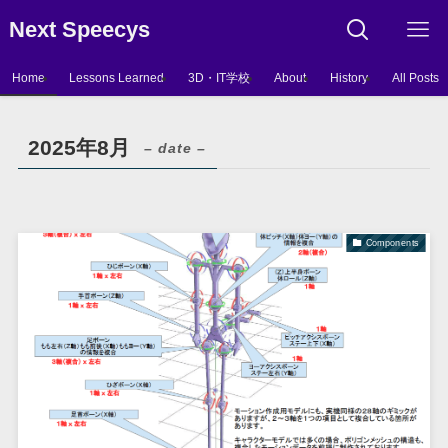
Next Speecys
Home
Lessons Learned
3D・IT学校
About
History
All Posts
2025年8月
– date –
Components