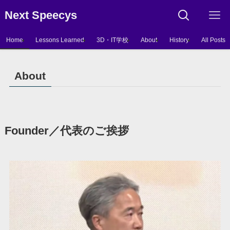
Next Speecys
Home
Lessons Learned
3D・IT学校
About
History
All Posts
About
Founder／代表のご挨拶