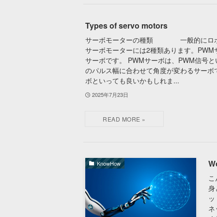
Types of servo motors
サーボモーターの種類 一般的にロボ
サーボモーターには2種類あります。PWM
サーボです。 PWMサーボは、PWM信号
のパルス幅に合わせて角度が変わるサーボ
ボといっても良いかもしれま...
2025年7月23日
Wo
KnowHow
こ
身
ッ
ネ