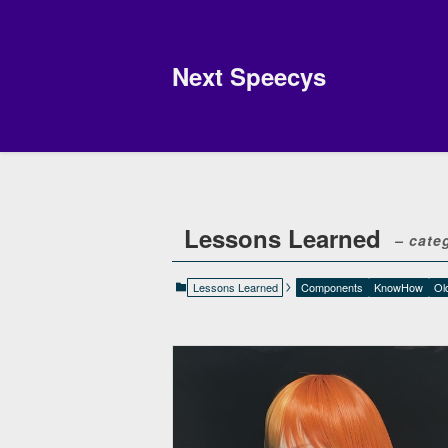
Next Speecys
Lessons Learned
– cate
Lessons Learned
Components
KnowHow
Ol