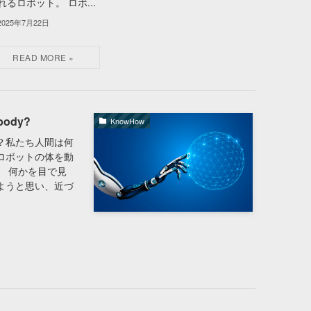
れるロボット。 ロボ...
2025年7月22日
 body?
KnowHow
？私たち人間は何
ロボットの体を動
。 何かを目で見
ようと思い、近づ