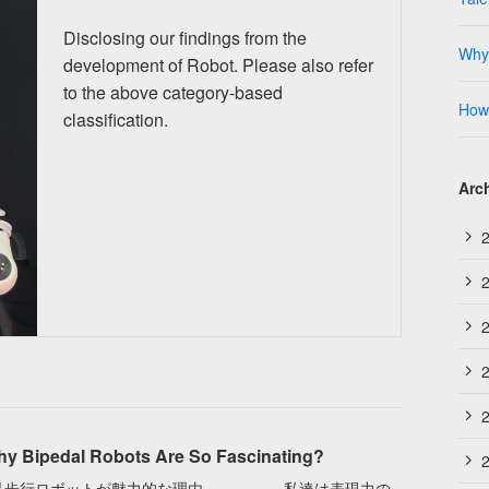
Disclosing our findings from the
Why 
development of Robot. Please also refer
to the above category-based
How 
classification.
Arc
y Bipedal Robots Are So Fascinating?
足歩行ロボットが魅力的な理由 私達は表現力の