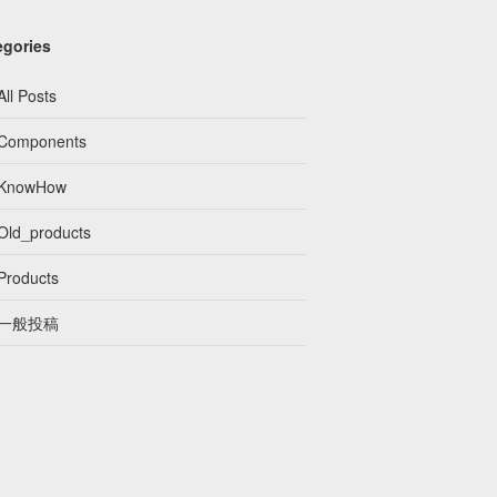
egories
All Posts
Components
KnowHow
Old_products
Products
一般投稿