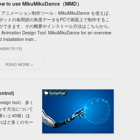
ow to use MikuMikuDance（MMD）
D アニメーション制作ツール：MikuMikuDance を使えば、
ボットの各関節の角度データをPCで画面上で制作するこ
ができます。その概要やインストール方法はこちらから。
 Animation Design Tool: MikuMikuDance for an overview
 installation instr...
2025年7月17日
ntrol)
KnowHow
design tool） 多く
かす方法について
多いと40個）ほ
れほど多くのモー