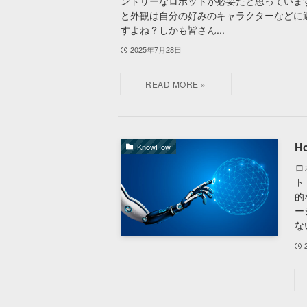
ンドリーなロボットが必要だと思っていま
と外観は自分の好みのキャラクターなどに
すよね？しかも皆さん...
2025年7月28日
Ho
KnowHow
ロ
ト
的
ー
な