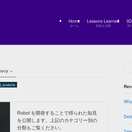
Home
Lessons Learned
3
ホーム
知見を公開
3D
gory –
d_products
Rec
Why 
Robot を開発することで得られた知見
Des
を公開します。上記のカテゴリー別の
分類もご覧ください。
Tale