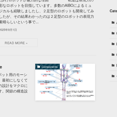
彩なロボットを目指しています。多数のAIBOによるミュ
Cat
ジカルも経験しましたし、２足型のロボットも開発してみ
したが、その結果わかったのは２足型のロボットの表現力
素晴らしいという事で...
2025年9月1日
e
Components
ボット用のモーシ
、最初にしなくて
の設計をマクロに
す。関節の構造設