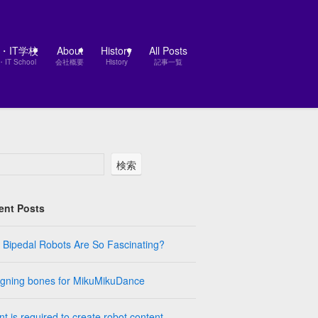
D・IT学校
About
History
All Posts
・IT School
会社概要
History
記事一覧
検索
ent Posts
Bipedal Robots Are So Fascinating?
igning bones for MikuMikuDance
nt is required to create robot content.