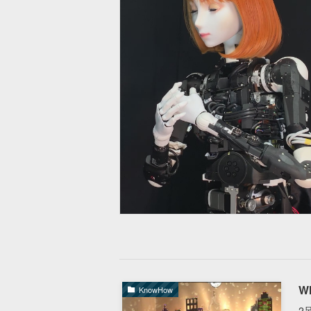
Wh
KnowHow
2