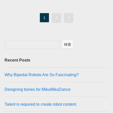
1
2
3
検索
Recent Posts
Why Bipedal Robots Are So Fascinating?
Designing bones for MikuMikuDance
Talent is required to create robot content.