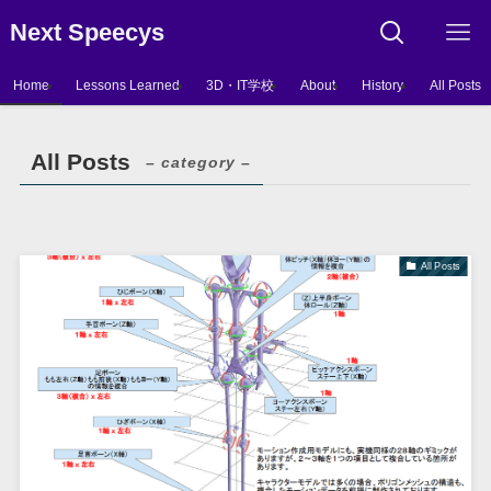
Next Speecys
Home
Lessons Learned
3D・IT学校
About
History
All Posts
All Posts
– category –
All Posts