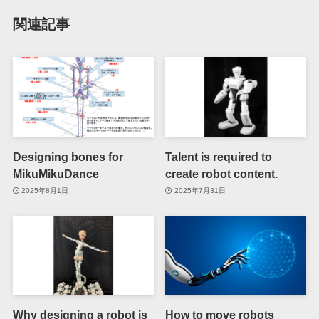
関連記事
Designing bones for
Talent is required to
MikuMikuDance
create robot content.
2025年8月1日
2025年7月31日
Why designing a robot is
How to move robots