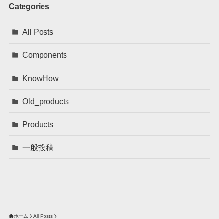
Categories
All Posts
Components
KnowHow
Old_products
Products
一般投稿
ホーム
All Posts