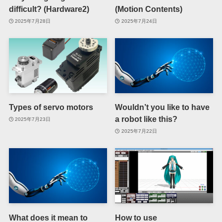
difficult? (Hardware2)
(Motion Contents)
2025年7月28日
2025年7月24日
Types of servo motors
Wouldn’t you like to have
a robot like this?
2025年7月23日
2025年7月22日
What does it mean to
How to use