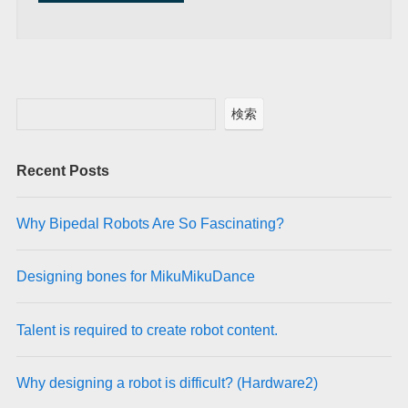
A
l
t
e
r
検索
n
a
Recent Posts
t
i
v
Why Bipedal Robots Are So Fascinating?
e
:
Designing bones for MikuMikuDance
Talent is required to create robot content.
Why designing a robot is difficult? (Hardware2)