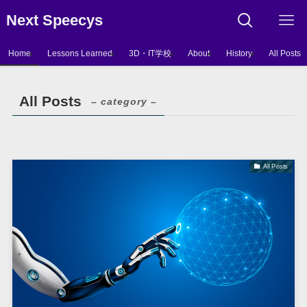
Next Speecys
Home
Lessons Learned
3D・IT学校
About
History
All Posts
All Posts
– category –
All Posts