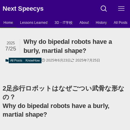
Next Speecys
Home
Lessons Learned
3D・IT学校
About
History
All Posts
Why do bipedal robots have a
2025
7/25
burly, martial shape?
2025年6月23日
2025年7月25日
All Posts
KnowHow
2足歩行ロボットはなぜごつい武骨な形な
の？
Why do bipedal robots have a burly,
martial shape?