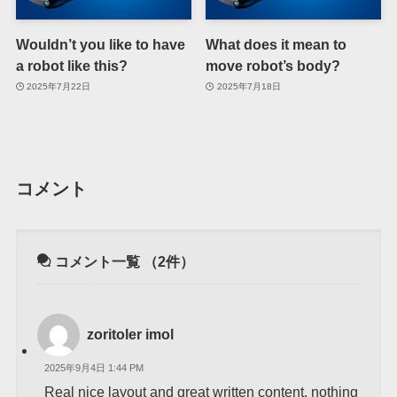
Wouldn’t you like to have
What does it mean to
a robot like this?
move robot’s body?
2025年7月22日
2025年7月18日
コメント
コメント一覧
（2件）
zoritoler imol
2025年9月4日 1:44 PM
Real nice layout and great written content, nothing