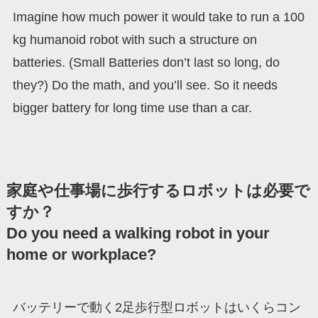
Imagine how much power it would take to run a 100
kg humanoid robot with such a structure on
batteries. (Small Batteries don’t last so long, do
they?) Do the math, and you’ll see. So it needs
bigger battery for long time use than a car.
家庭や仕事場に歩行するロボットは必要で
すか？
Do you need a walking robot in your
home or workplace?
バッテリーで動く2足歩行型ロボットはいくらコン