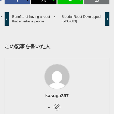
Benefits of having a robot
Bipedal Robot Developped
that entertains people
(SPC-003)
この記事を書いた人
kasuga397