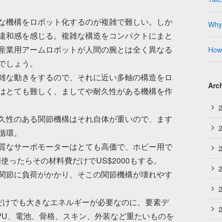
な機構をロボット化するのが複雑で難しい。しか
Why 
違和感を感じる。複雑な構造をコンパクトにまと
産業用アームロボットが人間の腕とは全く異なる
How 
でしょう。
雑な動きをするので、それに近い多軸の構造をロ
Arc
はとても難しく、ましてや耐久性がある機構を作
久性のある関節機構はそれ自体が重いので、ます
循環。
質なサーボモーターはとても高価で、ホビー用で
個使ったらその材料費だけでUS$2000もする。
関節に負荷がかかり、そこの関節機構が壊れやす
だけでも大きなエネルギーが必要なのに、要素デ
PU、電池、骨格、スキン、外装など重たいものを