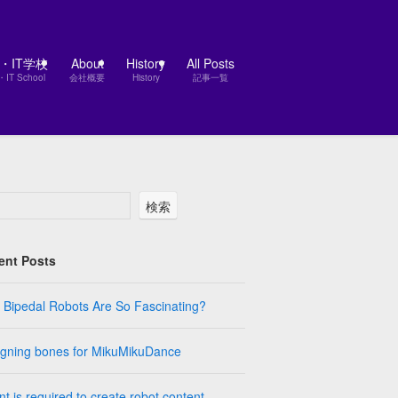
D・IT学校
About
History
All Posts
・IT School
会社概要
History
記事一覧
検索
ent Posts
Bipedal Robots Are So Fascinating?
igning bones for MikuMikuDance
nt is required to create robot content.