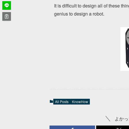
It is difficult to design all of these th
genius to design a robot.
All Posts
KnowHow
よかっ