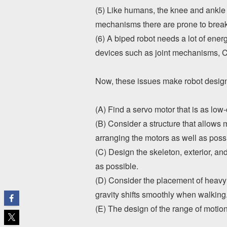
(5) Like humans, the knee and ankle j
mechanisms there are prone to brea
(6) A biped robot needs a lot of ener
devices such as joint mechanisms, CPU
Now, these issues make robot design 
(A) Find a servo motor that is as low-
(B) Consider a structure that allows 
arranging the motors as well as poss
(C) Design the skeleton, exterior, an
as possible.
(D) Consider the placement of heavy o
gravity shifts smoothly when walking
(E) The design of the range of motion 