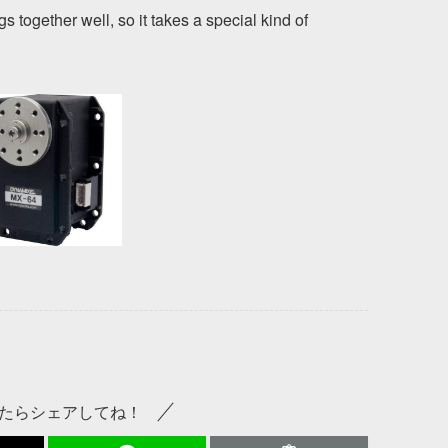
ings together well, so it takes a special kind of
たらシェアしてね！