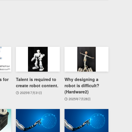
 for
Talent is required to
Why designing a
create robot content.
robot is difficult?
(Hardware2)
2025年7月31日
2025年7月28日