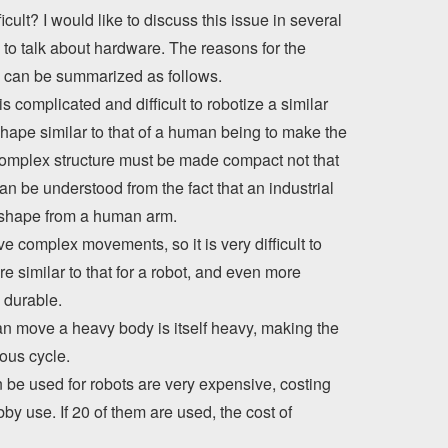
ult? I would like to discuss this issue in several
ike to talk about hardware. The reasons for the
re can be summarized as follows.
s complicated and difficult to robotize a similar
ape similar to that of a human being to make the
complex structure must be made compact not that
can be understood from the fact that an industrial
t shape from a human arm.
ve complex movements, so it is very difficult to
re similar to that for a robot, and even more
s durable.
an move a heavy body is itself heavy, making the
ous cycle.
n be used for robots are very expensive, costing
 use. If 20 of them are used, the cost of