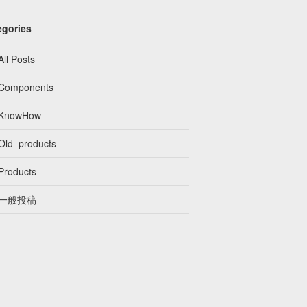
egories
All Posts
Components
KnowHow
Old_products
Products
一般投稿