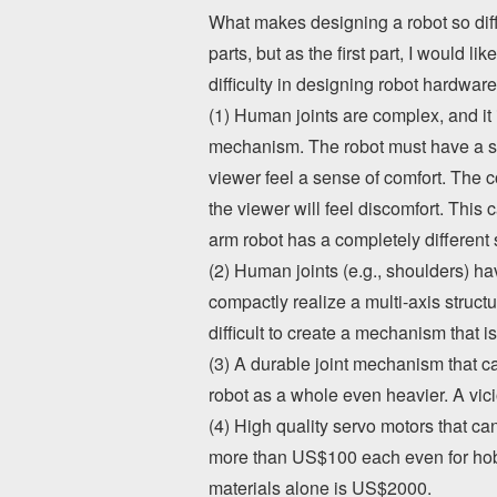
What makes designing a robot so diffic
parts, but as the first part, I would l
difficulty in designing robot hardwa
(1) Human joints are complex, and it i
mechanism. The robot must have a sh
viewer feel a sense of comfort. The 
the viewer will feel discomfort. This 
arm robot has a completely differen
(2) Human joints (e.g., shoulders) ha
compactly realize a multi-axis structu
difficult to create a mechanism that i
(3) A durable joint mechanism that c
robot as a whole even heavier. A vici
(4) High quality servo motors that ca
more than US$100 each even for hobby
materials alone is US$2000.