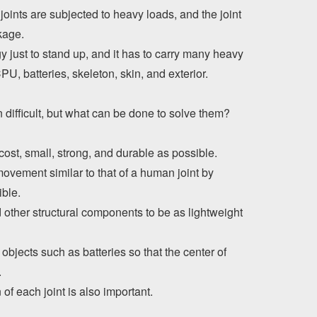
oints are subjected to heavy loads, and the joint
kage.
gy just to stand up, and it has to carry many heavy
, batteries, skeleton, skin, and exterior.
difficult, but what can be done to solve them?
cost, small, strong, and durable as possible.
movement similar to that of a human joint by
ible.
d other structural components to be as lightweight
bjects such as batteries so that the center of
.
of each joint is also important.