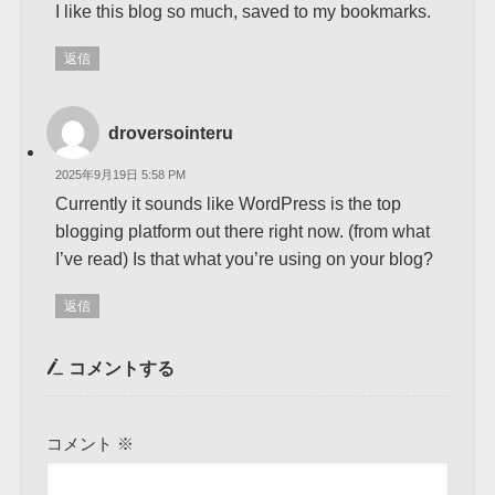
I like this blog so much, saved to my bookmarks.
返信
droversointeru
2025年9月19日 5:58 PM
Currently it sounds like WordPress is the top
blogging platform out there right now. (from what
I’ve read) Is that what you’re using on your blog?
返信
コメントする
コメント
※