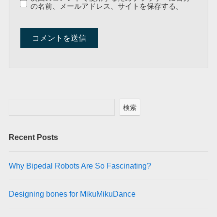
の名前、メールアドレス、サイトを保存する。
A
l
t
e
r
検索
n
a
Recent Posts
t
i
v
Why Bipedal Robots Are So Fascinating?
e
:
Designing bones for MikuMikuDance