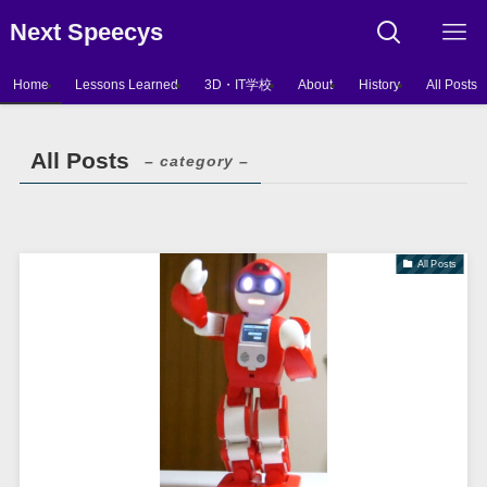
Next Speecys
Home
Lessons Learned
3D・IT学校
About
History
All Posts
All Posts
– category –
All Posts