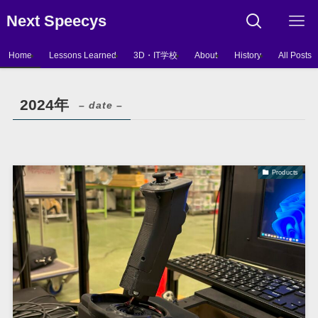
Next Speecys
Home
Lessons Learned
3D・IT学校
About
History
All Posts
2024年
– date –
Products